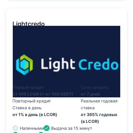
Lightcredo
Первый кредит
Срок кредита
от 100 LCOR (≈ от 100 USDT)
от 7 дней
Повторный кредит
Реальная годовая
Ставка в день
ставка
от 1% в день (в LCOR)
от 365% годовых
(в LCOR)
Наличными
Выдача за 15 минут