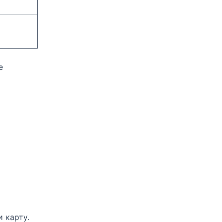
е
 карту.