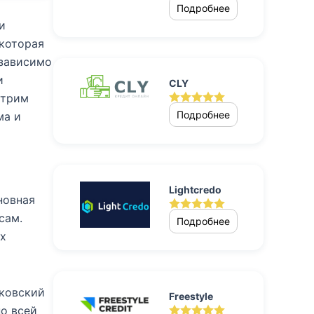
Подробнее
и
 которая
езависимо
и
CLY
отрим
Подробнее
ма и
Lightcredo
новная
сам.
Подробнее
их
нковский
Freestyle
по всей