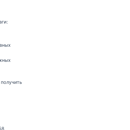
аги:
ивных
ожных
 получить
58