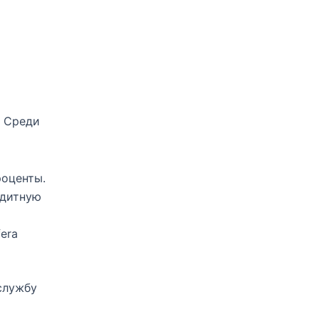
. Среди
роценты.
едитную
fera
службу