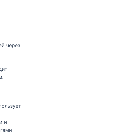
ей через
дит
м.
пользует
и и
угами