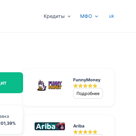
Кредиты
МФО
uk
FunnyMoney
дит
Подробнее
авка
201,39%
Ariba