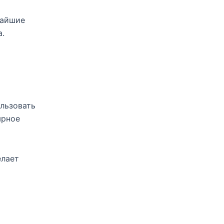
чайшие
а.
ользовать
ярное
елает