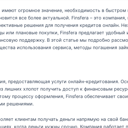
о имеют огромное значение, необходимость в быстром 
ится все более актуальной. Finsfera – это компания,
фективные решения для получения кредитов онлайн. Н
ды или плановые покупки, Finsfera предлагает удобный 
нсовую поддержку. В этой статье мы подробно рассм
ущества использования сервиса, методы погашения зай
ния, предоставляющая услуги онлайн-кредитования. Ос
ез лишних хлопот получить доступ к финансовым ресур
тому процессу оформления, Finsfera обеспечивает сво
ми решениями.
зволяет клиентам получать деньги напрямую на свой ба
ациях, когда деньги нужны срочно. Компания работает 