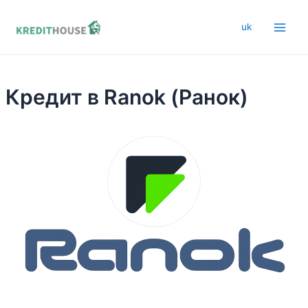
Перейти
к
uk
Main
содержимому
Men
Кредит в Ranok (Ранок)