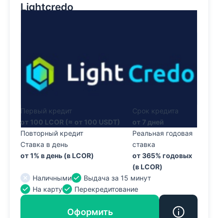
Lightcredo
Первый кредит
Срок кредита
от 100 LCOR (≈ от 100 USDT)
от 7 дней
Повторный кредит
Реальная годовая
Ставка в день
ставка
от 1% в день (в LCOR)
от 365% годовых
(в LCOR)
Наличными
Выдача за 15 минут
На карту
Перекредитование
Оформить