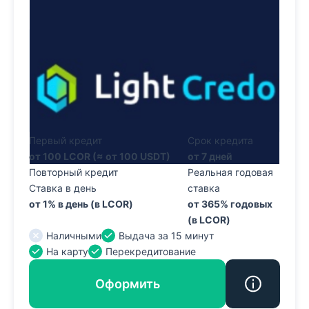
Первый кредит
Срок кредита
от 100 LCOR (≈ от 100 USDT)
от 7 дней
Повторный кредит
Реальная годовая
Ставка в день
ставка
от 1% в день (в LCOR)
от 365% годовых
(в LCOR)
Наличными
Выдача за 15 минут
На карту
Перекредитование
Оформить