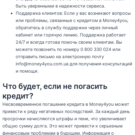
быть уверенными в надежности сервиса.
Поддержка клиентов: Если у вас возникают вопросы
или проблемы, связанные с кредитом в Money4you,
обратитесь в службу поддержки через личный
кабинет или горячую линию. Поддержка работает
24/7 и всегда готова помочь своим клиентам. Вы
можете позвонить по номеру 0 800 330 024 или
отправить письмо на электронную почту
info@money4you.com.ua для получения консультаций
и помощи.
Что будет, если не погасить
кредит?
Несвоевременное погашение кредита в Money4you может
привести к ряду негативных последствий. За каждый день
просрочки начисляются штрафы и пени, что увеличивает
общую сумму долга. Это может привести к серьезным
финансовым проблемам в будущем. Информация о