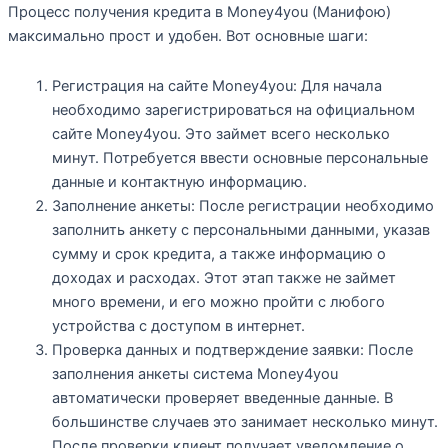
Процесс получения кредита в Money4you (Манифою)
максимально прост и удобен. Вот основные шаги:
Регистрация на сайте Money4you: Для начала
необходимо зарегистрироваться на официальном
сайте Money4you. Это займет всего несколько
минут. Потребуется ввести основные персональные
данные и контактную информацию.
Заполнение анкеты: После регистрации необходимо
заполнить анкету с персональными данными, указав
сумму и срок кредита, а также информацию о
доходах и расходах. Этот этап также не займет
много времени, и его можно пройти с любого
устройства с доступом в интернет.
Проверка данных и подтверждение заявки: После
заполнения анкеты система Money4you
автоматически проверяет введенные данные. В
большинстве случаев это занимает несколько минут.
После проверки клиент получает уведомление о