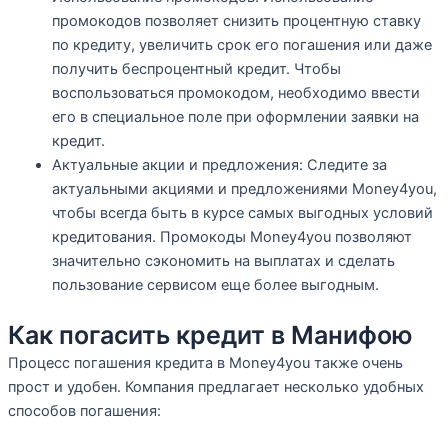
промокодов позволяет снизить процентную ставку
по кредиту, увеличить срок его погашения или даже
получить беспроцентный кредит. Чтобы
воспользоваться промокодом, необходимо ввести
его в специальное поле при оформлении заявки на
кредит.
Актуальные акции и предложения: Следите за
актуальными акциями и предложениями Money4you,
чтобы всегда быть в курсе самых выгодных условий
кредитования. Промокоды Money4you позволяют
значительно сэкономить на выплатах и сделать
пользование сервисом еще более выгодным.
Как погасить кредит в Манифою
Процесс погашения кредита в Money4you также очень
прост и удобен. Компания предлагает несколько удобных
способов погашения: