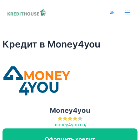
Перейти
к
uk
Main
содержимому
Men
Кредит в Money4you
Money4you
money4you.ua/
Оформить кредит