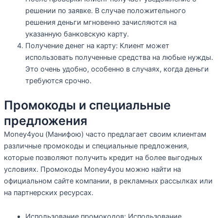
решении по заявке. В случае положительного
решения деньги мгновенно зачисляются на
указанную банковскую карту.
Получение денег на карту: Клиент может
использовать полученные средства на любые нужды.
Это очень удобно, особенно в случаях, когда деньги
требуются срочно.
Промокоды и специальные
предложения
Money4you (Манифою) часто предлагает своим клиентам
различные промокоды и специальные предложения,
которые позволяют получить кредит на более выгодных
условиях. Промокоды Money4you можно найти на
официальном сайте компании, в рекламных рассылках или
на партнерских ресурсах.
Использование промокодов: Использование