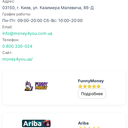
Адрес:
03150, г. Киев, ул. Казимира Малевича, 86-Д
График работы:
Пн-Пт: 09:00-20:00 Сб-Вс: 10:00-20:00
Email:
info@money4you.com.ua
Телефон:
0 800 330-024
Сайт:
money4you.ua/
FunnyMoney
Подробнее
Ariba