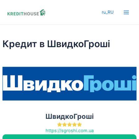
Перейти
до
ru_RU
Main
вмісту
Men
Кредит в ШвидкоГроші
ШвидкоГроші
https://sgroshi.com.ua