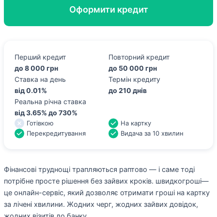
Оформити кредит
Перший кредит
Повторний кредит
до 8 000 грн
до 50 000 грн
Ставка на день
Термін кредиту
від 0.01%
до 210 днів
Реальна річна ставка
від 3.65% до 730%
Готівкою
На картку
Перекредитування
Видача за 10 хвилин
Фінансові труднощі трапляються раптово — і саме тоді
потрібне просте рішення без зайвих кроків. швидкогроші—
це онлайн-сервіс, який дозволяє отримати гроші на картку
за лічені хвилини. Жодних черг, жодних зайвих довідок,
жодних візитів до банку.