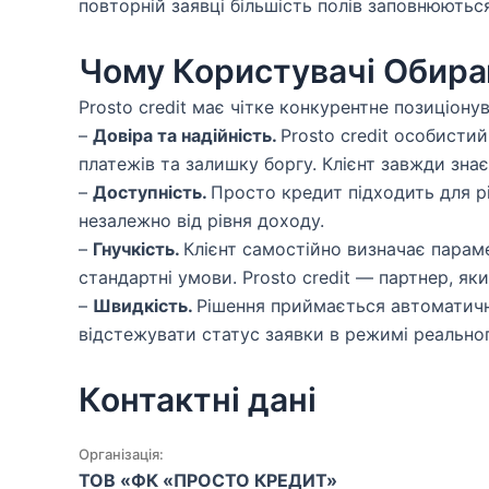
повторній заявці більшість полів заповнюют
Чому Користувачі Обираю
Prosto credit має чітке конкурентне позиціон
–
Довіра та надійність.
Prosto credit особисти
платежів та залишку боргу. Клієнт завжди знає
–
Доступність.
Просто кредит підходить для рі
незалежно від рівня доходу.
–
Гнучкість.
Клієнт самостійно визначає параме
стандартні умови. Prosto credit — партнер, як
–
Швидкість.
Рішення приймається автоматичн
відстежувати статус заявки в режимі реальног
Контактні дані
Організація:
ТОВ «ФК «ПРОСТО КРЕДИТ»