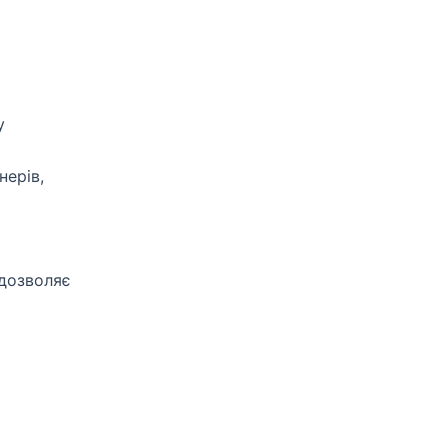
у
нерів,
 дозволяє