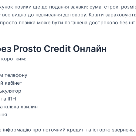
унок позики ще до подання заявки: сума, строк, розмі
 все видно до підписання договору. Кошти зараховують
т просто позика може бути погашена достроково без ш
з Prosto Credit Онлайн
 коротким:
ом телефону
й кабінет
лькулятор
 та ІПН
а кілька хвилин
ння
ю інформацію про поточний кредит та історію звернень.