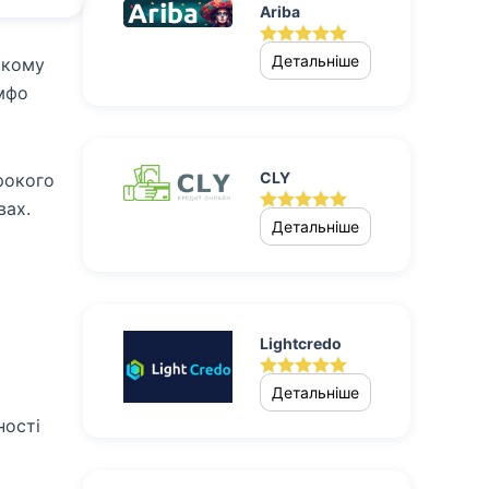
Ariba
Детальніше
 кому
 мфо
CLY
ирокого
вах.
Детальніше
Lightcredo
Детальніше
ності