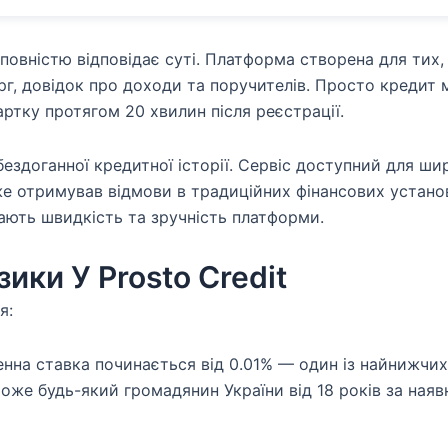
а повністю відповідає суті. Платформа створена для тих,
черг, довідок про доходи та поручителів. Просто кредит
ртку протягом 20 хвилин після реєстрації.
є бездоганної кредитної історії. Сервіс доступний для ш
же отримував відмови в традиційних фінансових устано
ачають швидкість та зручність платформи.
ики У Prosto Credit
я:
Денна ставка починається від 0.01% — один із найнижчих
оже будь-який громадянин України від 18 років за наяв