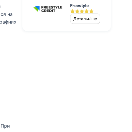
Freestyle
р
ся на
Детальніше
трафних
 При