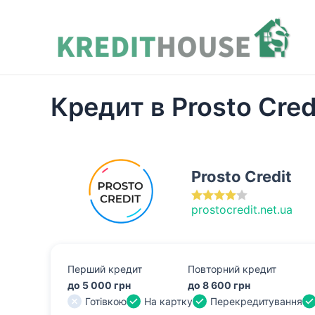
Перейти
до
вмісту
Кредит в Prosto Cred
Prosto Credit
prostocredit.net.ua
Перший кредит
Повторний кредит
до 5 000 грн
до 8 600 грн
Готівкою
На картку
Перекредитування