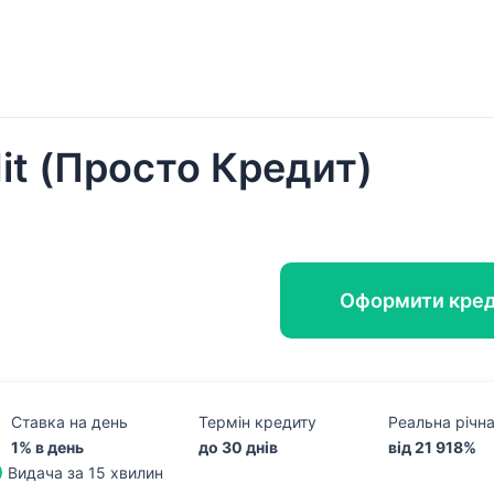
it (Просто Кредит)
Оформити кре
Ставка на день
Термін кредиту
Реальна річн
1% в день
до 30 днів
від 21 918%
Видача за 15 хвилин