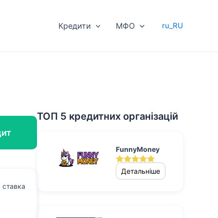
Кредити
МФО
ru_RU
ТОП 5 кредитних організацій
дит
FunnyMoney
Детальніше
а ставка