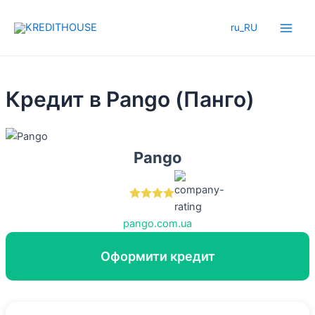
Перейти
до
ru_RU
Main
вмісту
Men
Кредит в Pango (Панго)
Pango
pango.com.ua
Оформити кредит