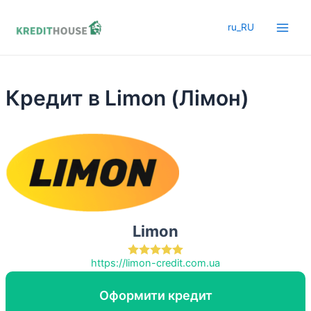
Перейти
до
ru_RU
Main
вмісту
Men
Кредит в Limon (Лімон)
Limon
https://limon-credit.com.ua
Оформити кредит